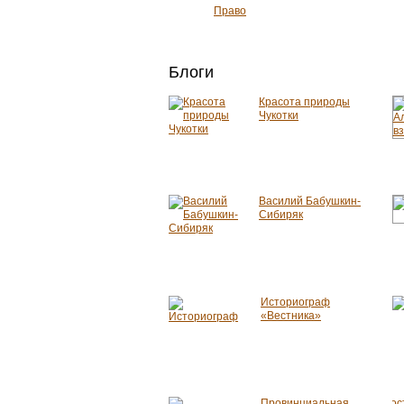
Право
Блоги
Красота природы
Чукотки
Василий Бабушкин-
Сибиряк
Историограф
«Вестника»
Провинциальная