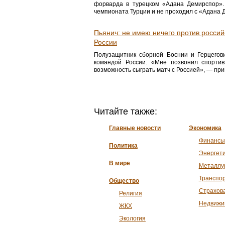
форварда в турецком «Адана Демирспор».
чемпионата Турции и не проходил с «Адана
Пьянич: не имею ничего против россий
России
Полузащитник сборной Боснии и Герцегов
командой России. «Мне позвонил спортив
возможность сыграть матч с Россией», — пр
Читайте также:
Главные новости
Экономика
Финансы
Политика
Энергет
В мире
Металлу
Транспо
Общество
Страхов
Религия
Недвижи
ЖКХ
Экология