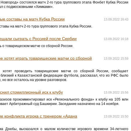
Новгород» состоялся матч 2-го тура группового этапа Фонбет Кубка России
ал с подмосковными «Химками».
ые составы на матч Кубка России
13.09.2022 16:43
авы на матч 2-го тура группового этапа Кубка России.
ещали сыграть с Россией после Сербии
13.09.2022 16:18
 о товарищеском матче со сборной России.
не хотят играть товарищеские матчи со сборной
13.09.2022 15:59
е хотят проводить товарищеские матчи со сборной России, сообщает
, близкий к Казахстанской федерации футбола, рассказал, что из РФС было
но все осталось на уровне разговоров.
нил стомиллионный иск к клубу
13.09.2022 15:56
зизов прокомментировал иск «Регионального фонда» к клубу на 105 млн
ривает Арбитражный суд Башкирии. Заседание назначено на 14 ноября.
е конфликта игрока с тренером «Адана
13.09.2022 15:50
а Дзюбы, высказался о малом количестве игрового времени 34-летнего