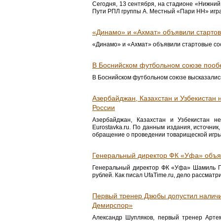
Сегодня, 13 сентября, на стадионе «Нижний 
Пути РПЛ группы А. Местный «Пари НН» игр
«Динамо» и «Ахмат» объявили стартов
«Динамо» и «Ахмат» объявили стартовые сост
В Боснийском футбольном союзе пооб
В Боснийском футбольном союзе высказались
Азербайджан, Казахстан и Узбекистан 
России
Азербайджан, Казахстан и Узбекистан н
Eurostavka.ru. По данным издания, источник
обращение о проведении товарищеской игры, 
Генеральный директор ФК «Уфа» объяс
Генеральный директор ФК «Уфа» Шамиль Га
рублей. Как писал UfaTime.ru, дело рассмат
Первый тренер Дзюбы допустил наличи
Демирспор»
Александр Шупляков, первый тренер Артем