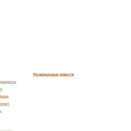
Региональные новости
опасность
т
dware
ернет
ы