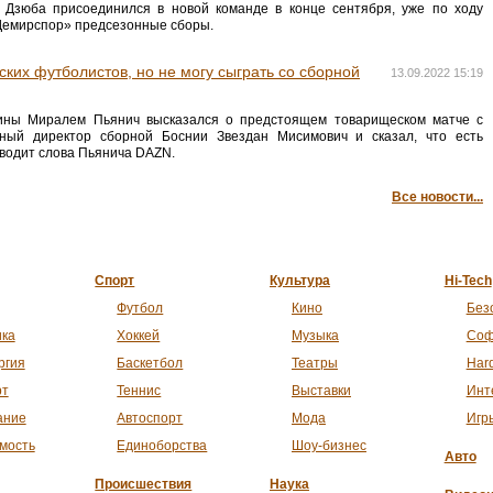
 Дзюба присоединился в новой команде в конце сентября, уже по ходу
 Демирспор» предсезонные сборы.
ских футболистов, но не могу сыграть со сборной
13.09.2022 15:19
ины Миралем Пьянич высказался о предстоящем товарищеском матче с
ный директор сборной Боснии Звездан Мисимович и сказал, что есть
иводит слова Пьянича DAZN.
Все новости...
Спорт
Культура
Hi-Tech
Футбол
Кино
Без
ика
Хоккей
Музыка
Соф
ргия
Баскетбол
Театры
Har
рт
Теннис
Выставки
Инт
ание
Автоспорт
Мода
Игр
мость
Единоборства
Шоу-бизнес
Авто
Происшествия
Наука