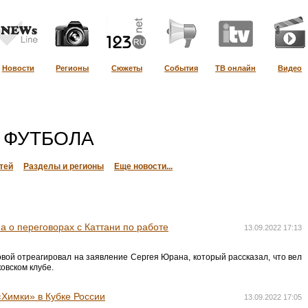
Новости
Регионы
Сюжеты
События
ТВ онлайн
Видео
 ФУТБОЛА
тей
Разделы и регионы
Еще новости...
 о переговорах с Каттани по работе
13.09.2022 17:13
ой отреагировал на заявление Сергея Юрана, который рассказал, что вел
овском клубе.
«Химки» в Кубке России
13.09.2022 17:05