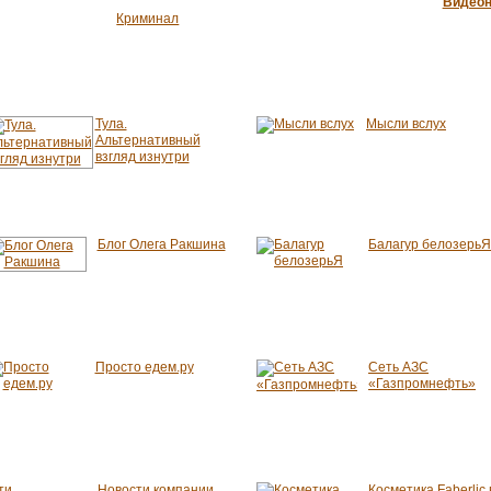
Видеон
Криминал
Тула.
Мысли вслух
Альтернативный
взгляд изнутри
Блог Олега Ракшина
Балагур белозерьЯ
Просто едем.ру
Сеть АЗС
«Газпромнефть»
Новости компании
Косметика Faberlic 