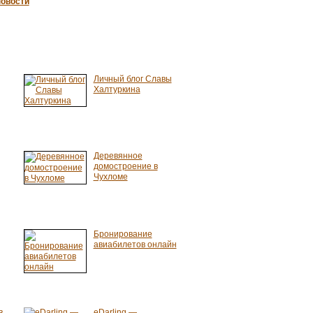
овости
Личный блог Славы
Халтуркина
Деревянное
домостроение в
Чухломе
Бронирование
авиабилетов онлайн
в
eDarling —