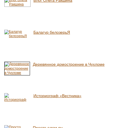
Блог Олега Ракшина
Балагур белозерьЯ
Деревянное домостроение в Чухломе
Историограф «Вестника»
Просто едем.ру