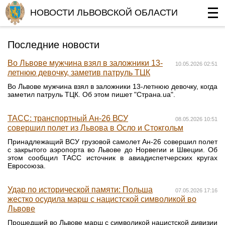
НОВОСТИ ЛЬВОВСКОЙ ОБЛАСТИ
Последние новости
Во Львове мужчина взял в заложники 13-
10.05.2026 02:51
летнюю девочку, заметив патруль ТЦК
Во Львове мужчина взял в заложники 13-летнюю девочку, когда
заметил патруль ТЦК. Об этом пишет "Страна.ua".
ТАСС: транспортный Ан-26 ВСУ
08.05.2026 10:51
совершил полет из Львова в Осло и Стокгольм
Принадлежащий ВСУ грузовой самолет Ан-26 совершил полет
с закрытого аэропорта во Львове до Норвегии и Швеции. Об
этом сообщил ТАСС источник в авиадиспетчерских кругах
Евросоюза.
Удар по исторической памяти: Польша
07.05.2026 17:16
жестко осудила марш с нацистской символикой во
Львове
Прошедший во Львове марш с символикой нацистской дивизии