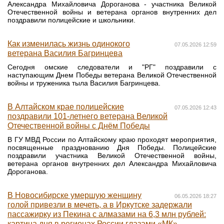
Александра Михайловича Дороганова - участника Великой
Отечественной войны и ветерана органов внутренних дел
поздравили полицейские и школьники.
Как изменилась жизнь одинокого
07.05.2026 12:59
ветерана Василия Багринцева
Сегодня омские следователи и "РГ" поздравили с
наступающим Днем Победы ветерана Великой Отечественной
войны и труженика тыла Василия Багринцева.
В Алтайском крае полицейские
07.05.2026 12:43
поздравили 101-летнего ветерана Великой
Отечественной войны с Днём Победы
В ГУ МВД России по Алтайскому краю проходят мероприятия,
посвященные празднованию Дня Победы. Полицейские
поздравили участника Великой Отечественной войны,
ветерана органов внутренних дел Александра Михайловича
Дороганова.
В Новосибирске умершую женщину
06.05.2026 18:27
голой привезли в мечеть, а в Иркутске задержали
пассажирку из Пекина с алмазами на 6,3 млн рублей:
картина дня в регионах России глазами «МК»