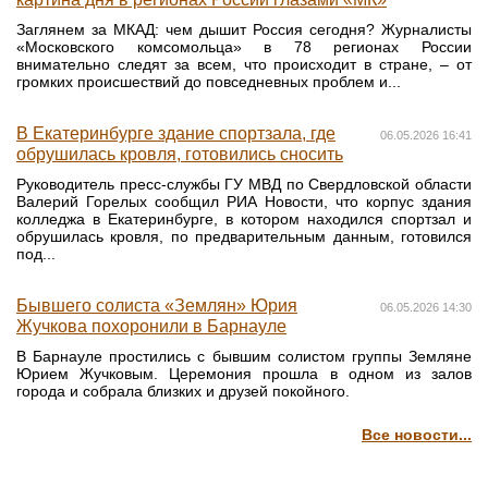
Заглянем за МКАД: чем дышит Россия сегодня? Журналисты
«Московского комсомольца» в 78 регионах России
внимательно следят за всем, что происходит в стране, – от
громких происшествий до повседневных проблем и...
В Екатеринбурге здание спортзала, где
06.05.2026 16:41
обрушилась кровля, готовились сносить
Руководитель пресс-службы ГУ МВД по Свердловской области
Валерий Горелых сообщил РИА Новости, что корпус здания
колледжа в Екатеринбурге, в котором находился спортзал и
обрушилась кровля, по предварительным данным, готовился
под...
Бывшего солиста «Землян» Юрия
06.05.2026 14:30
Жучкова похоронили в Барнауле
В Барнауле простились с бывшим солистом группы Земляне
Юрием Жучковым. Церемония прошла в одном из залов
города и собрала близких и друзей покойного.
Все новости...