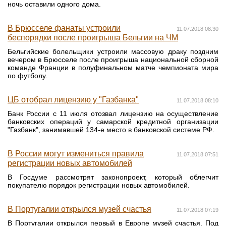
ночь оставили одного дома.
В Брюсселе фанаты устроили
11.07.2018 08:30
беспорядки после проигрыша Бельгии на ЧМ
Бельгийские болельщики устроили массовую драку поздним
вечером в Брюсселе после проигрыша национальной сборной
команде Франции в полуфинальном матче чемпионата мира
по футболу.
ЦБ отобрал лицензию у "Газбанка"
11.07.2018 08:10
Банк России с 11 июля отозвал лицензию на осуществление
банковских операций у самарской кредитной организации
"Газбанк", занимавшей 134-е место в банковской системе РФ.
В России могут измениться правила
11.07.2018 07:51
регистрации новых автомобилей
В Госдуме рассмотрят законопроект, который облегчит
покупателю порядок регистрации новых автомобилей.
В Португалии открылся музей счастья
11.07.2018 07:19
В Португалии открылся первый в Европе музей счастья. Под