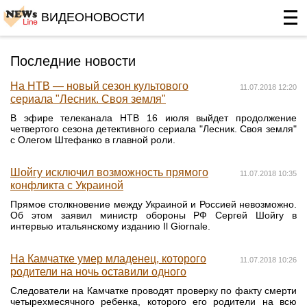
ВИДЕОНОВОСТИ
Последние новости
На НТВ — новый сезон культового
11.07.2018 12:20
сериала "Лесник. Своя земля"
В эфире телеканала НТВ 16 июля выйдет продолжение
четвертого сезона детективного сериала "Лесник. Своя земля"
с Олегом Штефанко в главной роли.
Шойгу исключил возможность прямого
11.07.2018 10:35
конфликта с Украиной
Прямое столкновение между Украиной и Россией невозможно.
Об этом заявил министр обороны РФ Сергей Шойгу в
интервью итальянскому изданию Il Giornale.
На Камчатке умер младенец, которого
11.07.2018 10:26
родители на ночь оставили одного
Следователи на Камчатке проводят проверку по факту смерти
четырехмесячного ребенка, которого его родители на всю