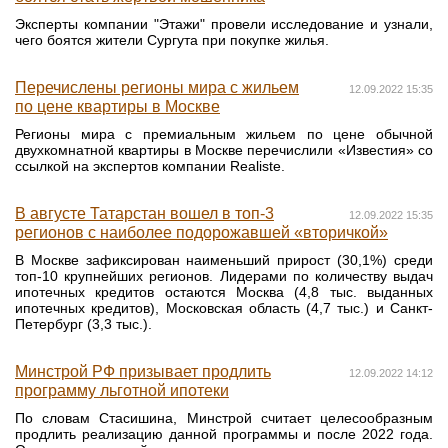
Эксперты компании "Этажи" провели исследование и узнали,
чего боятся жители Сургута при покупке жилья.
Перечислены регионы мира с жильем
12.09.2022 15:35
по цене квартиры в Москве
Регионы мира с премиальным жильем по цене обычной
двухкомнатной квартиры в Москве перечислили «Известия» со
ссылкой на экспертов компании Realiste.
В августе Татарстан вошел в топ-3
12.09.2022 15:35
регионов с наиболее подорожавшей «вторичкой»
В Москве зафиксирован наименьший прирост (30,1%) среди
топ-10 крупнейших регионов. Лидерами по количеству выдач
ипотечных кредитов остаются Москва (4,8 тыс. выданных
ипотечных кредитов), Московская область (4,7 тыс.) и Санкт-
Петербург (3,3 тыс.).
Минстрой РФ призывает продлить
12.09.2022 14:12
программу льготной ипотеки
По словам Стасишина, Минстрой считает целесообразным
продлить реализацию данной программы и после 2022 года.