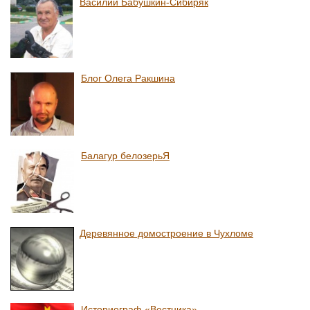
Василий Бабушкин-Сибиряк
Блог Олега Ракшина
Балагур белозерьЯ
Деревянное домостроение в Чухломе
Историограф «Вестника»