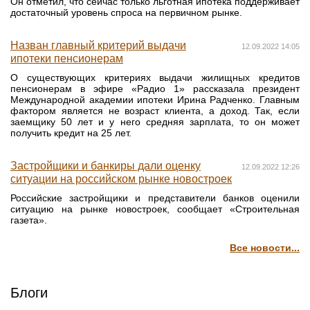
Он отметил, что сейчас только льготная ипотека поддерживает
достаточный уровень спроса на первичном рынке.
Назван главный критерий выдачи
12.09.2022 14:05
ипотеки пенсионерам
О существующих критериях выдачи жилищных кредитов
пенсионерам в эфире «Радио 1» рассказала президент
Международной академии ипотеки Ирина Радченко. Главным
фактором является не возраст клиента, а доход. Так, если
заемщику 50 лет и у него средняя зарплата, то он может
получить кредит на 25 лет.
Застройщики и банкиры дали оценку
12.09.2022 12:26
ситуации на российском рынке новостроек
Российские застройщики и представители банков оценили
ситуацию на рынке новостроек, сообщает «Строительная
газета».
Все новости...
Блоги