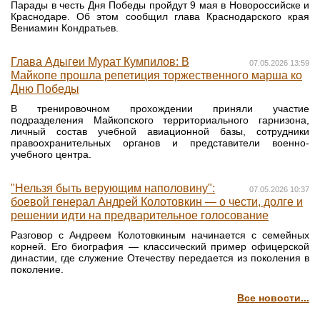
Парады в честь Дня Победы пройдут 9 мая в Новороссийске и
Краснодаре. Об этом сообщил глава Краснодарского края
Вениамин Кондратьев.
Глава Адыгеи Мурат Кумпилов: В
07.05.2026 13:59
Майкопе прошла репетиция торжественного марша ко
Дню Победы
В тренировочном прохождении приняли участие
подразделения Майкопского территориального гарнизона,
личный состав учебной авиационной базы, сотрудники
правоохранительных органов и представители военно-
учебного центра.
"Нельзя быть верующим наполовину":
07.05.2026 10:37
боевой генерал Андрей Колотовкин — о чести, долге и
решении идти на предварительное голосование
Разговор с Андреем Колотовкиным начинается с семейных
корней. Его биография — классический пример офицерской
династии, где служение Отечеству передается из поколения в
поколение.
Все новости...