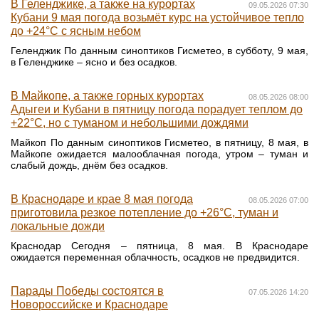
В Геленджике, а также на курортах
09.05.2026 07:30
Кубани 9 мая погода возьмёт курс на устойчивое тепло
до +24°С с ясным небом
Геленджик По данным синоптиков Гисметео, в субботу, 9 мая,
в Геленджике – ясно и без осадков.
В Майкопе, а также горных курортах
08.05.2026 08:00
Адыгеи и Кубани в пятницу погода порадует теплом до
+22°С, но с туманом и небольшими дождями
Майкоп По данным синоптиков Гисметео, в пятницу, 8 мая, в
Майкопе ожидается малооблачная погода, утром – туман и
слабый дождь, днём без осадков.
В Краснодаре и крае 8 мая погода
08.05.2026 07:00
приготовила резкое потепление до +26°С, туман и
локальные дожди
Краснодар Сегодня – пятница, 8 мая. В Краснодаре
ожидается переменная облачность, осадков не предвидится.
Парады Победы состоятся в
07.05.2026 14:20
Новороссийске и Краснодаре