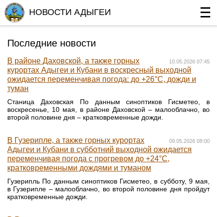
НОВОСТИ АДЫГЕИ
Последние новости
В районе Даховской, а также горных
10.05.2026 07:45
курортах Адыгеи и Кубани в воскресный выходной
ожидается переменчивая погода: до +26°С, дожди и
туман
Станица Даховская По данным синоптиков Гисметео, в
воскресенье, 10 мая, в районе Даховской – малооблачно, во
второй половине дня – кратковременные дожди.
В Гузерипле, а также горных курортах
09.05.2026 08:00
Адыгеи и Кубани в субботний выходной ожидается
переменчивая погода с прогревом до +24°С,
кратковременными дождями и туманом
Гузерипль По данным синоптиков Гисметео, в субботу, 9 мая,
в Гузерипле – малооблачно, во второй половине дня пройдут
кратковременные дожди.