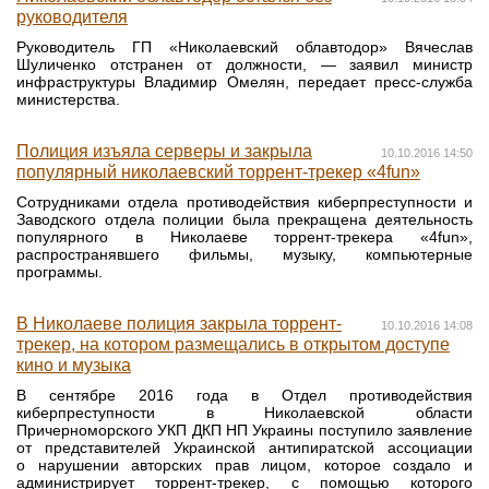
руководителя
Руководитель ГП «Николаевский облавтодор» Вячеслав
Шуличенко отстранен от должности, — заявил министр
инфраструктуры Владимир Омелян, передает пресс-служба
министерства.
Полиция изъяла серверы и закрыла
10.10.2016 14:50
популярный николаевский торрент-трекер «4fun»
Сотрудниками отдела противодействия киберпреступности и
Заводского отдела полиции была прекращена деятельность
популярного в Николаеве торрент-трекера «4fun»,
распространявшего фильмы, музыку, компьютерные
программы.
В Николаеве полиция закрыла торрент-
10.10.2016 14:08
трекер, на котором размещались в открытом доступе
кино и музыка
В сентябре 2016 года в Отдел противодействия
киберпреступности в Николаевской области
Причерноморского УКП ДКП НП Украины поступило заявление
от представителей Украинской антипиратской ассоциации
о нарушении авторских прав лицом, которое создало и
администрирует торрент-трекер, с помощью которого