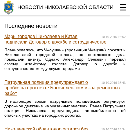
НОВОСТИ НИКОЛАЕВСКОЙ ОБЛАСТИ
Последние новости
Мэры городов Николаева и Китая
10.10.2016 16:52
подписали Договор о дружбе и сотрудничестве
Планировалось, что Чжоушань (провинция Чжецзян) посетит и
Николаевский городской голова, но неотложные дела
помешали визиту. Однако Александр Сенкевич передал
своему китайскому коллеге Договор о дружбе и
сотрудничестве между двумя городами.
Патрульная полиция предупреждает о
10.10.2016 15:43
пробке на проспекте Богоявленском из-за ремонтных
работ
В настоящее время патрульные полицейские регулируют
дорожное движение на указанных участках. Ранее Патрульная
полиция Николаева предупредила автомобилистов об
опасных участках на городских дорогах.
Николаевский облавтодор остался без
10.10.2016 15:34