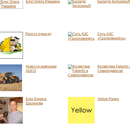
Блог Олега Ракшина
Балагур белозерьЯ
Просто едем.ру
Сеть АЗС
«Газпромнефть»
Новости компании
Косметика Faberlic 
AGCO
Северодвинске
Блог Бориса
Yellow Pages
Шаланова