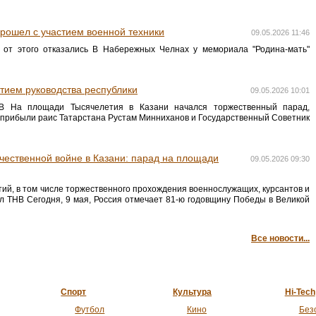
рошел с участием военной техники
09.05.2026 11:46
и от этого отказались В Набережных Челнах у мемориала "Родина-мать"
тием руководства республики
09.05.2026 10:01
В На площади Тысячелетия в Казани начался торжественный парад,
прибыли раис Татарстана Рустам Минниханов и Государственный Советник
чественной войне в Казани: парад на площади
09.05.2026 09:30
й, в том числе торжественного прохождения военнослужащих, курсантов и
л ТНВ Сегодня, 9 мая, Россия отмечает 81-ю годовщину Победы в Великой
Все новости...
Спорт
Культура
Hi-Tech
Футбол
Кино
Без