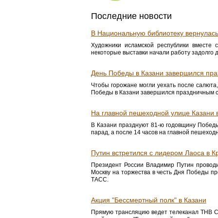
Последние новости
В Национальную библиотеку вернулась
Художники исламской республики вместе 
некоторые выставки начали работу задолго 
День Победы в Казани завершился пр
Чтобы горожане могли уехать после салюта,
Победы в Казани завершился праздничным с
На главной пешеходной улице Казани 
В Казани празднуют 81-ю годовщину Победы
парад, а после 14 часов на главной пешеход
Путин встретился с лидером Лаоса в 
Президент России Владимир Путин проводи
Москву на торжества в честь Дня Победы п
ТАСС.
Акция "Бессмертный полк" в Казани
Прямую трансляцию ведет телеканал ТНВ Се