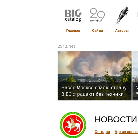
Главная
Сайты
Авторы
29ru.net
Назло Москве спалю страну.
В ЕС страдают без техники
РФ для тушения пожаров
НОВОСТИ
Сегодня
Архив новос