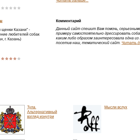
Читать дальше...
ru
Комментарий
Данный сайт спешит Вам помочь, серьезными
 щенки Казани" -
примеру самостоятельно дрессировать собак
ние любителей собак
каким либо образом заинтересовала одна из
н, г. Казань)
посетив наш, тематический сайт.
Читать да
Тула.
Мысли вслух
Альтернативный
взгляд изнутри