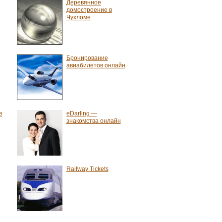
Деревянное
домостроение в
Чухломе
Бронирование
авиабилетов онлайн
в
eDarling —
знакомства онлайн
Railway Tickets