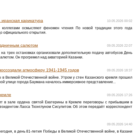
 иранская карикатура
10.05.2026 00:02
с коллегами осмысляют феномен чтения По новой традиции этого года
до официального открытия.
аздничным салютом
09.05.2026 22:07
 на трех остановках организовали дополнительную подачу автобусов День
алютом. Он прогремел над акваторией Казанки.
воссоздали атмосферу 1941-1945 годов
09.05.2026 18:37
 в Великой Отечественной войне. Утром у стен Казанского кремля прошел
ной улице города Баумана началось иммерсивное представление...
Кремле
09.05.2026 17:26
т в зале ордена святой Екатерины в Кремле переговоры с прибывшим в
резидентом Лаоса Тхонглуном Сисулитом. Об этом передаёт корреспондент
09.05.2026 14:40
годня, в день 81-летия Победы в Великой Отечественной войне, в Казани