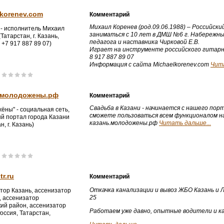
lkorenev.com
Комментарий
Михаил Коренев (род.09.06.1988) – Российск
 - исполнитель Михаил
заниматься с 10 лет в ДМШ №6 г. Набережн
Татарстан, г. Казань,
педагога и наставника Чирковой Е.В.
 +7 917 887 89 07)
Играет на инструменте российского гитарн
8 917 887 89 07
Информация с сайта Michaelkorenev.com
Чита
.молодожены.рф
Комментарий
Свадьба в Казани - начинается с нашего пор
ёны" - социальная сеть,
сможете пользоваться всем функционалом н
й портал города Казани
казань.молодожены.рф
Читать дальше...
н, г. Казань)
tr.ru
Комментарий
Откачка канализации и вывоз ЖБО Казань и Л
тор Казань, ассенизатор
25
, ассенизатор
ий район, ассенизатор
Работаем уже давно, опытные водители и к
оссия, Татарстан,