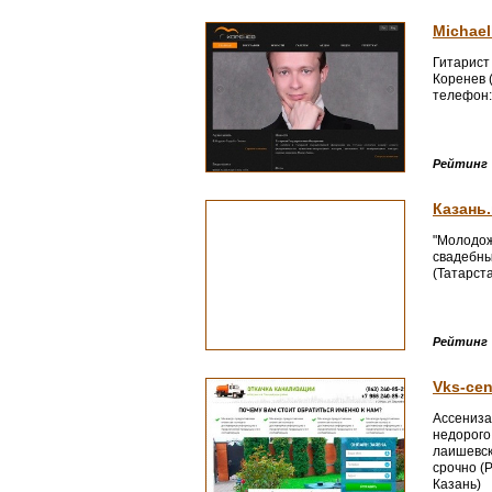
Michae
Гитарист
Коренев (
телефон:
Рейтинг
Казань
"Молодож
свадебны
(Татарста
Рейтинг
Vks-cen
Ассениза
недорого
лаишевск
срочно (Р
Казань)