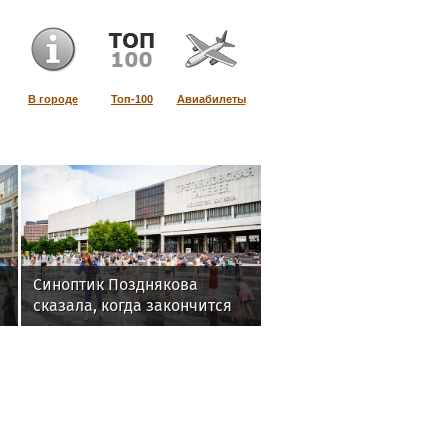
В городе
Топ-100
Авиабилеты
Синоптик Позднякова
сказала, когда закончится
жара в Москве