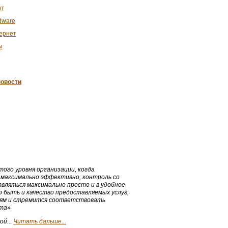
т
dware
ернет
ы
овости
ого уровня организации, когда
 максимально эффективно, контроль со
ляться максимально просто и в удобное
о быть и качество предоставляемых услуг,
иям и стремится соответствовать
рта»
ой...
Читать дальше...