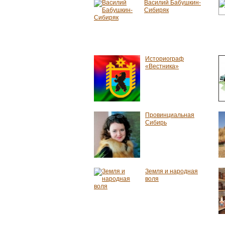
Василий Бабушкин-
Сибиряк
Историограф
«Вестника»
Провинциальная
Сибирь
Земля и народная
воля