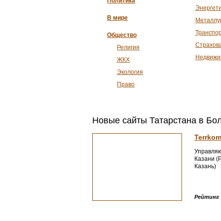
Политика
Энергет
В мире
Металлу
Транспо
Общество
Страхов
Религия
Недвижи
ЖКХ
Экология
Право
Новые сайты Татарстана в Бо
Terrkom
Управляю
Казани (Р
Казань)
Рейтинг