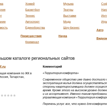
ика
Хоккей
Музыка
Соф
ргия
Баскетбол
Театры
Har
рт
Теннис
Выставки
Инт
ание
Автоспорт
Мода
Игр
мость
Единоборства
Шоу-бизнес
Авто
Происшествия
Наука
Видеон
Криминал
льшом каталоге региональных сайтов
f.ru
Комментарий
«Территория комфорта»
щая компания по ЖК в
оссия, Татарстан,
Современное общество уже давно достигло т
эксплуатация жилья должна осуществляться
стороны квартиросъемщика должен осуществ
время. Кроме этого на высоком уровне должн
и их ассортимент. Именно таким требован
управляющая компания «Территория комфо
Перечень услуг: все, что нужно для комфортн