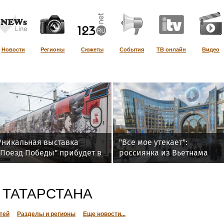
Новости
Регионы
Сюжеты
События
ТВ онлайн
Видео
Уникальная выставка
"Все мое утекает":
"Поезд Победы" прибудет в
россиянка из Вьетнама
Томск
подала иск к ведьме из
Томска, требуя вернуть
женское счастье
 ТАТАРСТАНА
тей
Разделы и регионы
Еще новости...