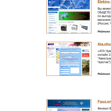
Elektro-
Вы може
ОБЩЕТЕХ
по выгод
магазине 
(Россия,
округ, Ан
Рейтинг
Ata.chu
«АТА Чук
онлайн 2
"Авиатра
Чукотки"
Рейтинг
Fguz.or
Филиал Ф