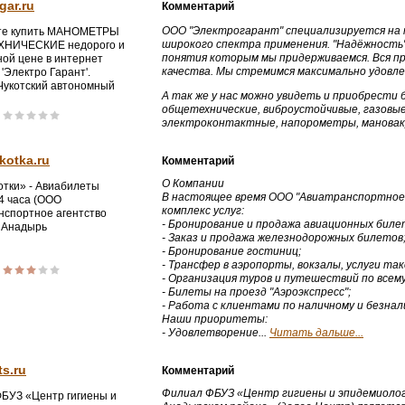
gar.ru
Комментарий
ООО "Электрогарант" специализируется на 
те купить МАНОМЕТРЫ
широкого спектра применения. "Надёжность",
НИЧЕСКИЕ недорого и
понятия которым мы придерживаемся. Вся п
ной цене в интернет
качества. Мы стремимся максимально удовл
'Электро Гарант'.
 Чукотский автономный
А так же у нас можно увидеть и приобрест
адырь)
общетехнические, виброустойчивые, газовы
электроконтактные, напорометры, мановак
kotka.ru
Комментарий
О Компании
отки» - Авиабилеты
В настоящее время ООО "Авиатранспортное
4 часа (ООО
комплекс услуг:
нспортное агентство
- Бронирование и продажа авиационных биле
) Анадырь
- Заказ и продажа железнодорожных билетов
- Бронирование гостиниц;
- Трансфер в аэропорты, вокзалы, услуги так
- Организация туров и путешествий по всему
- Билеты на проезд "Аэроэкспресс";
- Работа с клиентами по наличному и безнал
Наши приоритеты:
- Удовлетворение...
Читать дальше...
ts.ru
Комментарий
Филиал ФБУЗ «Центр гигиены и эпидемиолог
БУЗ «Центр гигиены и