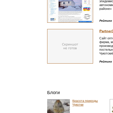
эпидемио
автономн
районе»
Рейтинг
Partner
Сайт опт
фирма, м
производ
постельн
Чукотски
Анадырь
Рейтинг
Блоги
Красота природы
Чукотки