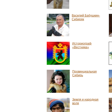
Василий Бабушкин-
Сибиряк
Историограф
«Вестника»
Провинциальная
Сибирь
Земля и народная
воля