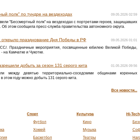
ый полк" по тундре на вездеходах
09.05.2026 02:59
вели "Бессмертный полк" на вездеходах с портретами героев, защищавших
. Об этом сообщила пресс-служба правительства автономного округа.
м открыло празднование Дня Победы в РФ
09.05.2026 01:01
С/. Праздничные мероприятия, посвященные юбилею Великой Победы,
- на Камчатке и Чукотке.
зрешили добыть за сезон 131 серого кита
01.05.2026 09:56
и между девятью территориально-соседскими общинами коренных
 этом году можно добыть 131 серого кита.
Все новости...
Спорт
Культура
Hi-Tech
Футбол
Кино
Без
ика
Хоккей
Музыка
Соф
ргия
Баскетбол
Театры
Har