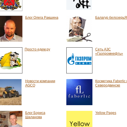
Блог Олега Ракшина
Балагур белозерьЯ
Просто едем.ру
Сеть АЗС
«Газпромнефть»
Новости компании
Косметика Faberlic 
AGCO
Северодвинске
Блог Бориса
Yellow Pages
Шаланова