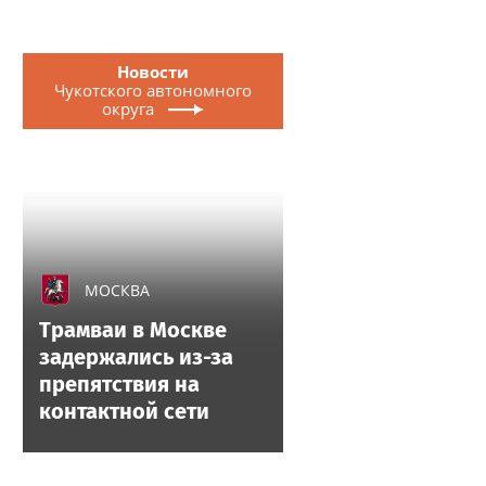
Новости
Чукотского автономного
округа
МОСКВА
Трамваи в Москве
задержались из-за
препятствия на
контактной сети