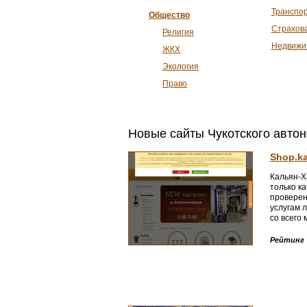
Транспо
Общество
Страхов
Религия
Недвижи
ЖКХ
Экология
Право
Новые сайты Чукотского автон
Shop.ka
Кальян-Х
только к
провере
услугам 
со всего
ассортим
самый из
Рейтинг
порадуют
обслужив
надолго. 
автономн