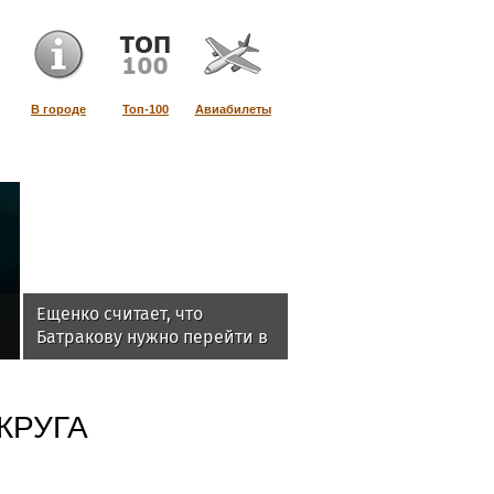
В городе
Топ-100
Авиабилеты
Ещенко считает, что
и
Батракову нужно перейти в
«Галатасарай»
КРУГА