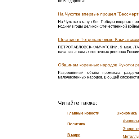
по бездорожью.
На Чукотке впервые прошел "Бессмертн
На Чукотке в канун Дня Победы впервые про
Родину в годы Великой Отечественной войны
Шествие в Петропавловске-Камчатско
ПЕТРОПАВЛОВСК-КАМЧАТСКИЙ, 9 мая. /ТАС
начались в самых восточных регионах России 
Общинам коренных народов Чукотки ра
Разрешённый объём промысла разделил
малочисленных народов. В общей сложности в
Читайте также:
Главные новости
Экономика
Финансы
Политика
Энергет
В мире
Металлу