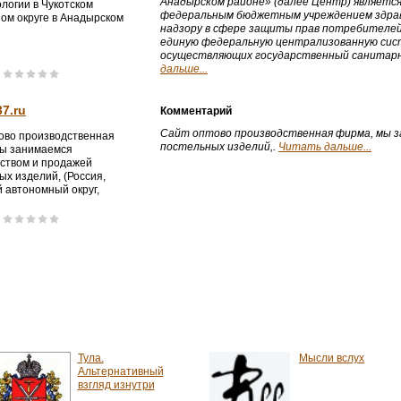
Анадырском районе» (далее Центр) является
логии в Чукотском
федеральным бюджетным учреждением здрав
ом округе в Анадырском
надзору в сфере защиты прав потребителей 
единую федеральную централизованную сист
осуществляющих государственный санитарн
дальше...
37.ru
Комментарий
Сайт оптово производственная фирма, мы з
ово производственная
постельных изделий,.
Читать дальше...
ы занимаемся
ством и продажей
ых изделий, (Россия,
й автономный округ,
)
Тула.
Мысли вслух
Альтернативный
взгляд изнутри