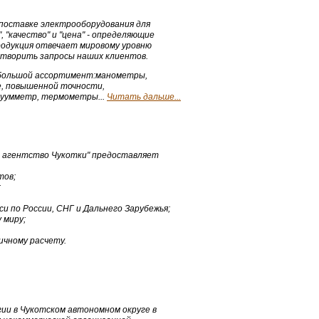
поставке электрооборудования для
 "качество" и "цена" - определяющие
родукция отвечает мировому уровню
етворить запросы наших клиентов.
и большой ассортимент:манометры,
е, повышенной точности,
уумметр, термометры...
Читать дальше...
 агентство Чукотки" предоставляет
тов;
;
си по России, СНГ и Дальнего Зарубежья;
 миру;
ичному расчету.
ии в Чукотском автономном округе в