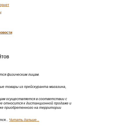
ернет
ы
овости
йтов
тся физическим лицам.
бые товары из прейскуранта магазина,
ицам осуществляется в соответствии с
е относится к дистанционной продаже и
вке приобретенного на территории
ся...
Читать дальше...