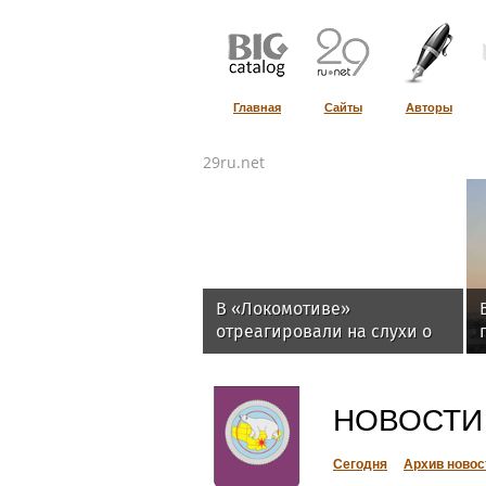
Главная
Сайты
Авторы
29ru.net
В «Локомотиве»
отреагировали на слухи о
предложении по Батракову
НОВОСТИ
Сегодня
Архив новос