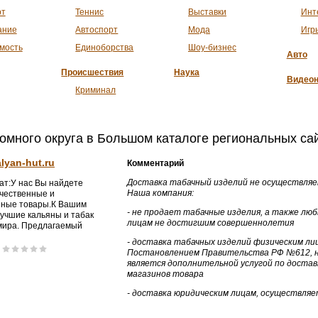
рт
Теннис
Выставки
Инт
ание
Автоспорт
Мода
Игр
мость
Единоборства
Шоу-бизнес
Авто
Происшествия
Наука
Видеон
Криминал
омного округа в Большом каталоге региональных са
lyan-hut.ru
Комментарий
Доставка табачный изделий не осуществляе
ат:У нас Вы найдете
Наша компания:
ачественные и
нные товары.К Вашим
- не продает табачные изделия, а также лю
лучшие кальяны и табак
лицам не достигшим совершеннолетия
 мира. Предлагаемый
ент удовлетворит Ваш
- доставка табачных изделий физическим л
ысканный вкус, цены
Постановлением Правительства РФ №612, н
, а качество
является дополнительной услугой по доста
ания запомнится
магазинов товара
(Россия, Чукотский
ый округ, Анадырь)
- доставка юридическим лицам, осуществляет