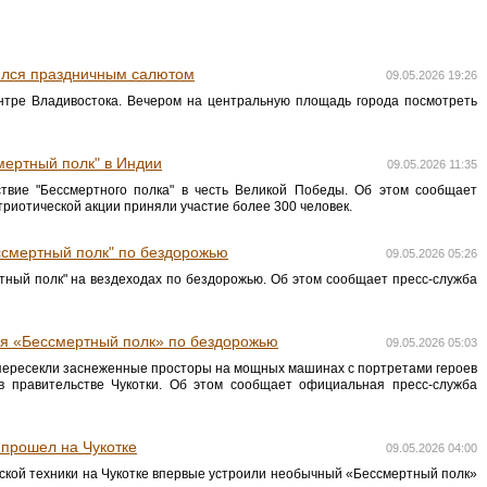
ился праздничным салютом
09.05.2026 19:26
нтре Владивостока. Вечером на центральную площадь города посмотреть
мертный полк" в Индии
09.05.2026 11:35
твие "Бессмертного полка" в честь Великой Победы. Об этом сообщает
атриотической акции приняли участие более 300 человек.
ссмертный полк" по бездорожью
09.05.2026 05:26
тный полк" на вездеходах по бездорожью. Об этом сообщает пресс-служба
ия «Бессмертный полк» по бездорожью
09.05.2026 05:03
 пересекли заснеженные просторы на мощных машинах с портретами героев
в правительстве Чукотки. Об этом сообщает официальная пресс-служба
 прошел на Чукотке
09.05.2026 04:00
ской техники на Чукотке впервые устроили необычный «Бессмертный полк»