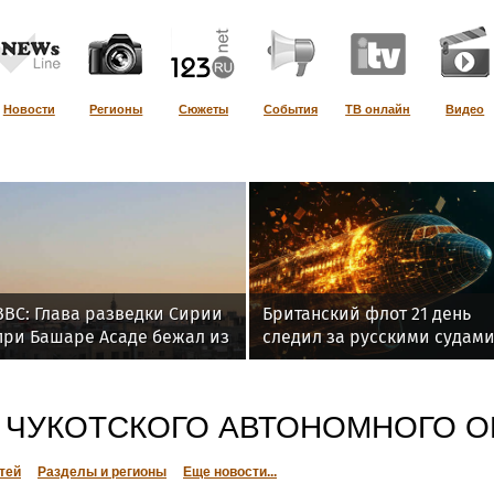
Новости
Регионы
Сюжеты
События
ТВ онлайн
Видео
BBC: Глава разведки Сирии
Британский флот 21 день
при Башаре Асаде бежал из
следил за русскими судам
страны и живет в РФ
в Атлантике
 ЧУКОТСКОГО АВТОНОМНОГО О
тей
Разделы и регионы
Еще новости...