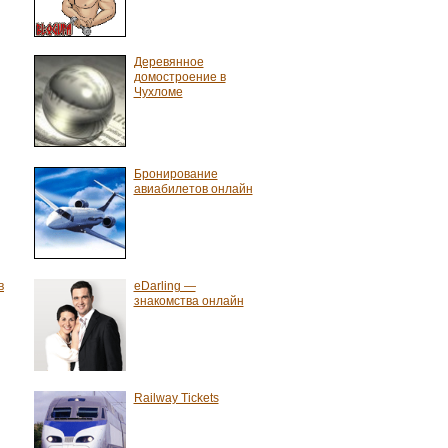
Деревянное
домостроение в
Чухломе
Бронирование
авиабилетов онлайн
в
eDarling —
знакомства онлайн
Railway Tickets