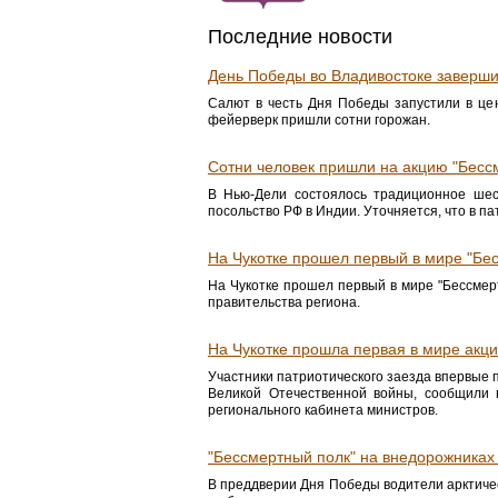
Последние новости
День Победы во Владивостоке заверш
Салют в честь Дня Победы запустили в це
фейерверк пришли сотни горожан.
Сотни человек пришли на акцию "Бесс
В Нью-Дели состоялось традиционное шес
посольство РФ в Индии. Уточняется, что в п
На Чукотке прошел первый в мире "Бе
На Чукотке прошел первый в мире "Бессмер
правительства региона.
На Чукотке прошла первая в мире акц
Участники патриотического заезда впервые
Великой Отечественной войны, сообщили 
регионального кабинета министров.
"Бессмертный полк" на внедорожниках
В преддверии Дня Победы водители арктиче