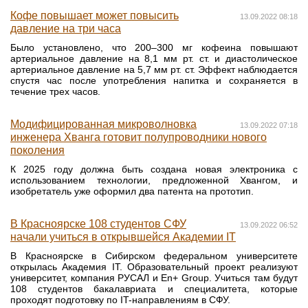
Кофе повышает может повысить
13.09.2022 08:18
давление на три часа
Было установлено, что 200–300 мг кофеина повышают
артериальное давление на 8,1 мм рт. ст. и диастолическое
артериальное давление на 5,7 мм рт. ст. Эффект наблюдается
спустя час после употребления напитка и сохраняется в
течение трех часов.
Модифицированная микроволновка
13.09.2022 07:18
инженера Хванга готовит полупроводники нового
поколения
К 2025 году должна быть создана новая электроника с
использованием технологии, предложенной Хвангом, и
изобретатель уже оформил два патента на прототип.
В Красноярске 108 студентов СФУ
13.09.2022 06:52
начали учиться в открывшейся Академии IT
В Красноярске в Сибирском федеральном университете
открылась Академия IT. Образовательный проект реализуют
университет, компания РУСАЛ и En+ Group. Учиться там будут
108 студентов бакалавриата и специалитета, которые
проходят подготовку по IT-направлениям в СФУ.