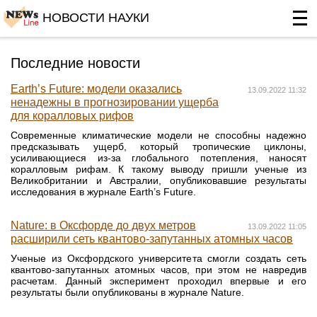
НОВОСТИ НАУКИ
Последние новости
Earth’s Future: модели оказались
13.09.2022 11:32
ненадежны в прогнозировании ущерба
для коралловых рифов
Современные климатические модели не способны надежно
предсказывать ущерб, который тропические циклоны,
усиливающиеся из-за глобального потепления, наносят
коралловым рифам. К такому выводу пришли ученые из
Великобритании и Австралии, опубликовавшие результаты
исследования в журнале Earth’s Future.
Nature: в Оксфорде до двух метров
13.09.2022 11:05
расширили сеть квантово-запутанных атомных часов
Ученые из Оксфордского университета смогли создать сеть
квантово-запутанных атомных часов, при этом не навредив
расчетам. Данный эксперимент проходил впервые и его
результаты были опубликованы в журнале Nature.