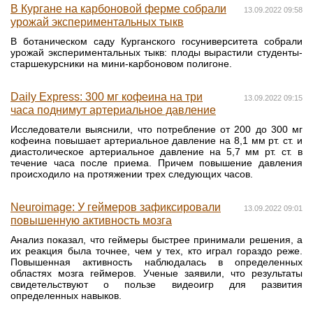
В Кургане на карбоновой ферме собрали
13.09.2022 09:58
урожай экспериментальных тыкв
В ботаническом саду Курганского госуниверситета собрали
урожай экспериментальных тыкв: плоды вырастили студенты-
старшекурсники на мини-карбоновом полигоне.
Daily Express: 300 мг кофеина на три
13.09.2022 09:15
часа поднимут артериальное давление
Исследователи выяснили, что потребление от 200 до 300 мг
кофеина повышает артериальное давление на 8,1 мм рт. ст. и
диастолическое артериальное давление на 5,7 мм рт. ст. в
течение часа после приема. Причем повышение давления
происходило на протяжении трех следующих часов.
Neuroimage: У геймеров зафиксировали
13.09.2022 09:01
повышенную активность мозга
Анализ показал, что геймеры быстрее принимали решения, а
их реакция была точнее, чем у тех, кто играл гораздо реже.
Повышенная активность наблюдалась в определенных
областях мозга геймеров. Ученые заявили, что результаты
свидетельствуют о пользе видеоигр для развития
определенных навыков.