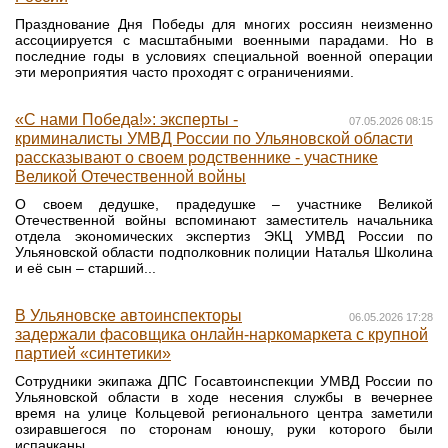
Празднование Дня Победы для многих россиян неизменно
ассоциируется с масштабными военными парадами. Но в
последние годы в условиях специальной военной операции
эти мероприятия часто проходят с ограничениями.
«С нами Победа!»: эксперты -
07.05.2026 08:15
криминалисты УМВД России по Ульяновской области
рассказывают о своем родственнике - участнике
Великой Отечественной войны
О своем дедушке, прадедушке – участнике Великой
Отечественной войны вспоминают заместитель начальника
отдела экономических экспертиз ЭКЦ УМВД России по
Ульяновской области подполковник полиции Наталья Школина
и её сын – старший...
В Ульяновске автоинспекторы
06.05.2026 17:28
задержали фасовщика онлайн-наркомаркета с крупной
партией «синтетики»
Сотрудники экипажа ДПС Госавтоинспекции УМВД России по
Ульяновской области в ходе несения службы в вечернее
время на улице Кольцевой регионального центра заметили
озиравшегося по сторонам юношу, руки которого были
испачканы...