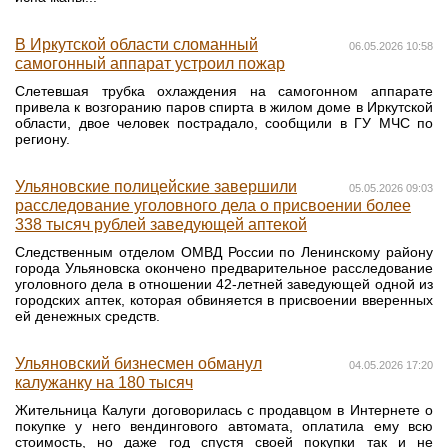
В Иркутской области сломанный
06.05.2026 10:58
самогонный аппарат устроил пожар
Слетевшая трубка охлаждения на самогонном аппарате
привела к возгоранию паров спирта в жилом доме в Иркутской
области, двое человек пострадало, сообщили в ГУ МЧС по
региону.
Ульяновские полицейские завершили
05.05.2026 09:03
расследование уголовного дела о присвоении более
338 тысяч рублей заведующей аптекой
Следственным отделом ОМВД России по Ленинскому району
города Ульяновска окончено предварительное расследование
уголовного дела в отношении 42-летней заведующей одной из
городских аптек, которая обвиняется в присвоении вверенных
ей денежных средств.
Ульяновский бизнесмен обманул
04.05.2026 17:20
калужанку на 180 тысяч
Жительница Калуги договорилась с продавцом в Интернете о
покупке у него вендингового автомата, оплатила ему всю
стоимость, но даже год спустя своей покупки так и не