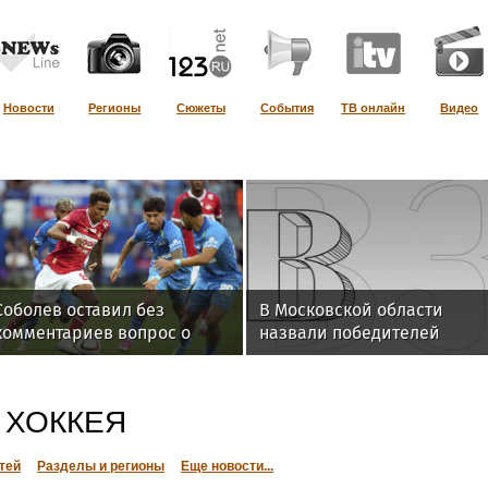
Новости
Регионы
Сюжеты
События
ТВ онлайн
Видео
Соболев оставил без
В Московской области
комментариев вопрос о
назвали победителей
шансах "Спартака" на
окружного этапа игры
победу в РПЛ
«Зарница 2.0»
 ХОККЕЯ
тей
Разделы и регионы
Еще новости...