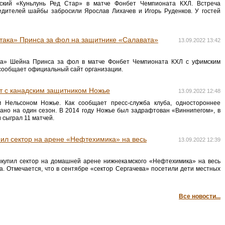
ский «Куньлунь Ред Стар» в матче Фонбет Чемпионата КХЛ. Встреча
бедителей шайбы забросили Ярослав Лихачев и Игорь Руденков. У гостей
ака» Принса за фол на защитнике «Салавата»
13.09.2022 13:42
ка» Шейна Принса за фол в матче Фонбет Чемпионата КХЛ с уфимским
 сообщает официальный сайт организации.
т с канадским защитником Ножье
13.09.2022 12:48
 Нельсоном Ножье. Как сообщает пресс-служба клуба, одностороннее
тано на один сезон. В 2014 году Ножье был задрафтован «Виннипегом», в
 сыграл 11 матчей.
ил сектор на арене «Нефтехимика» на весь
13.09.2022 12:39
купил сектор на домашней арене нижнекамского «Нефтехимика» на весь
а. Отмечается, что в сентябре «сектор Сергачева» посетили дети местных
Все новости...