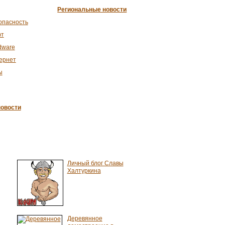
Региональные новости
опасность
т
dware
ернет
ы
овости
Личный блог Славы
Халтуркина
Деревянное