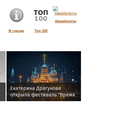
Авиабилеты
В городе
Топ-100
Екатерина Драгунова
открыла фестиваль "Время
добра. Лето" в Москве