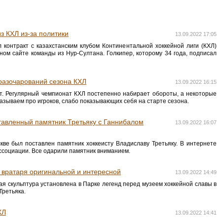
з КХЛ из-за политики
13.09.2022 17:05
 контракт с казахстанским клубом Континентальной хоккейной лиги (КХЛ)
ом сайте команды из Нур-Султана. Голкипер, которому 34 года, подписал
 разочарований сезона КХЛ
13.09.2022 16:15
ет. Регулярный чемпионат КХЛ постепенно набирает обороты, а некоторые
азываем про игроков, слабо показывающих себя на старте сезона.
тавленный памятник Третьяку с Ганнибалом
13.09.2022 16:07
скве был поставлен памятник хоккеисту Владиславу Третьяку. В интернете
ссоциации. Все одарили памятник вниманием.
о вратаря оригинальной и интересной
13.09.2022 14:49
кая скульптура установлена в Парке легенд перед музеем хоккейной славы в
Третьяка.
ХЛ
13.09.2022 14:41