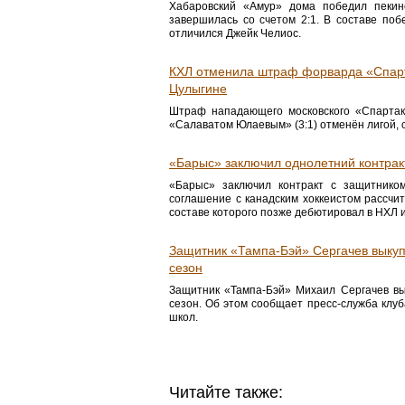
Хабаровский «Амур» дома победил пекин
завершилась со счетом 2:1. В составе по
отличился Джейк Челиос.
КХЛ отменила штраф форварда «Спарт
Цулыгине
Штраф нападающего московского «Спарта
«Салаватом Юлаевым» (3:1) отменён лигой,
«Барыс» заключил однолетний контрак
«Барыс» заключил контракт с защитником
соглашение с канадским хоккеистом рассчи
составе которого позже дебютировал в НХЛ и
Защитник «Тампа-Бэй» Сергачев выкуп
сезон
Защитник «Тампа-Бэй» Михаил Сергачев вы
сезон. Об этом сообщает пресс-служба клуб
школ.
Читайте также: