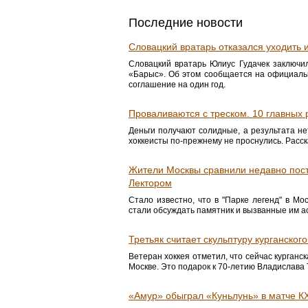
Последние новости
Словацкий вратарь отказался уходить и
Словацкий вратарь Юлиус Гудачек заключил
«Барыс». Об этом сообщается на официальн
соглашение на один год.
Проваливаются с треском. 10 главных
Деньги получают солидные, а результата н
хоккеисты по-прежнему не проснулись. Расск
Жители Москвы сравнили недавно пос
Лектором
Стало известно, что в "Парке легенд" в Мо
стали обсуждать памятник и вызванные им а
Третьяк считает скульптуру курганског
Ветеран хоккея отметил, что сейчас курганс
Москве. Это подарок к 70-летию Владислава 
«Амур» обыграл «Куньлунь» в матче К