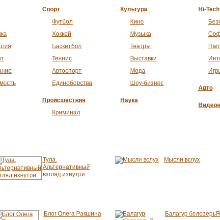
Спорт
Культура
Hi-Tech
Футбол
Кино
Без
ика
Хоккей
Музыка
Соф
ргия
Баскетбол
Театры
Har
рт
Теннис
Выставки
Инт
ание
Автоспорт
Мода
Игр
мость
Единоборства
Шоу-бизнес
Авто
Происшествия
Наука
Видеон
Криминал
Тула.
Мысли вслух
Альтернативный
взгляд изнутри
Блог Олега Ракшина
Балагур белозерьЯ