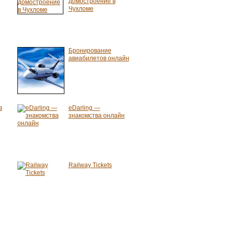
домостроение в
Чухломе
Бронирование
авиабилетов онлайн
в
eDarling —
знакомства онлайн
Railway Tickets