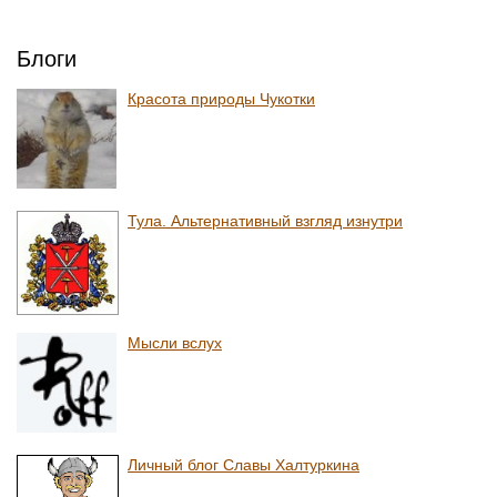
Блоги
Красота природы Чукотки
Тула. Альтернативный взгляд изнутри
Мысли вслух
Личный блог Славы Халтуркина