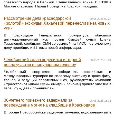
советского народа в Великой Отечественной войне. В 10:00 в
Москве стартовал Парад Победы на Красной площади.
Рассмотрение дела краснодарской
09.05.2026 09:24
«золотой» экс-судьи Хахалевой перенесли из-за новых
улик
В Краснодаре Генеральная прокуратура обновила
антикоррупционный иск против бывшей судьи Елены
Хахалевой, сообщают СМИ со ссылкой на ТАСС. К уголовному
делу приобщили 52 тома новой информации.
Челябинский силач поделился историей
08.05.2026 19:24
после участия в популярном телешоу
Челябинский спортсмен, победитель российских и
международных турниров по силовому экстриму и кросс-фиту,
тренер и ведущий спортивных шоу, руководитель компании
«Уралстронг-Силачи Руси» Дмитрий Кононец принял участие в
телешоу «Давай поженимся».
30-летнего приезжего задержали за
08.05.2026 18:31
повреждение могил на кладбище в Краснодаре
В городе Новороссийске задержан мужчина, подозреваемый в