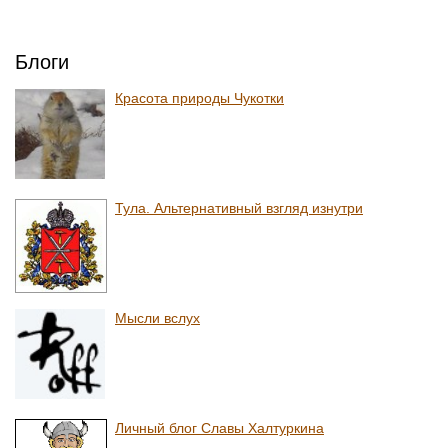
Блоги
Красота природы Чукотки
Тула. Альтернативный взгляд изнутри
Мысли вслух
Личный блог Славы Халтуркина