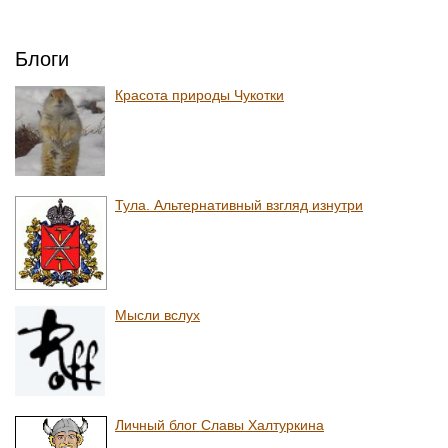
Блоги
Красота природы Чукотки
Тула. Альтернативный взгляд изнутри
Мысли вслух
Личный блог Славы Халтуркина