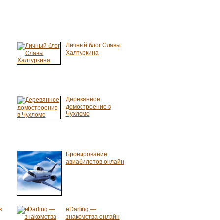
Личный блог Славы
Халтуркина
Деревянное
домостроение в
Чухломе
Бронирование
авиабилетов онлайн
в
eDarling —
знакомства онлайн