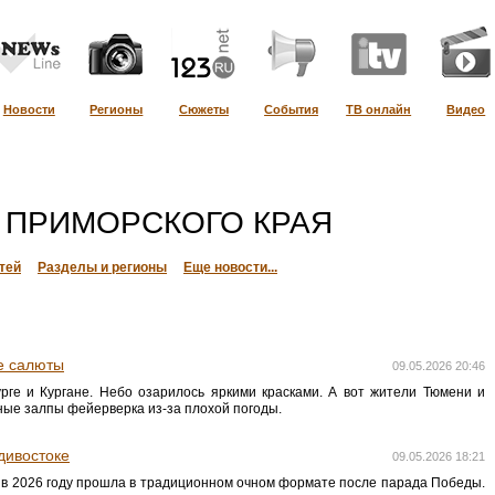
Новости
Регионы
Сюжеты
События
ТВ онлайн
Видео
 ПРИМОРСКОГО КРАЯ
тей
Разделы и регионы
Еще новости...
е салюты
09.05.2026 20:46
рге и Кургане. Небо озарилось яркими красками. А вот жители Тюмени и
ные залпы фейерверка из-за плохой погоды.
дивостоке
09.05.2026 18:21
 в 2026 году прошла в традиционном очном формате после парада Победы.