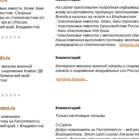
На сайте предствален подробная информаци
вые емкости, бочки, баки
всему ассортименту продукции предлагаемой
востоке. Сборные
Всегда в наличии на складе в г.Владивосток:
ры из стеклопластика (от
- пластиковые емкости, бочки, баки (произво
 куб.м.) (Россия,
- пластиковые емкости (производства Росси
ий край, Владивосток)
- баки пластиковые для душа;
- пластиковые емкости с металлической обр
Наша компания выполняет поставку, монтаж 
резервуаров из стеклопластика...
Читать дал
dv.ru
Комментарий
Интернет-магазин военной одежды и снаряж
-магазин военной
одежда и снаряжение вооружённых сил Росси
 снаряжения Комбат ДВ.
 Приморский край,
Читать дальше...
ток)
ment.ru
Комментарий
Только настоящие отзывы
 компаниях
тока на Farcomment.ru
О Сайте
ий край, г. Владивосток)
Добро пожаловать на Farcomment.ru – веб-ре
Владивостока. Этот сайт создан для всех т