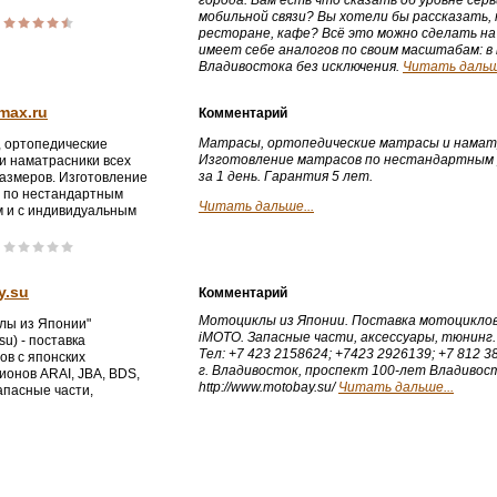
города. Вам есть что сказать об уровне сер
мобильной связи? Вы хотели бы рассказать, 
ресторане, кафе? Всё это можно сделать на
имеет себе аналогов по своим масштабам: в
Владивостока без исключения.
Читать дальше
max.ru
Комментарий
Матрасы, ортопедические матрасы и наматра
 ортопедические
Изготовление матрасов по нестандартным 
и наматрасники всех
за 1 день. Гарантия 5 лет.
размеров. Изготовление
 по нестандартным
Читать дальше...
 и с индивидуальным
ием за 1 день. Гарантия
оссия, Приморский край,
ий край)
y.su
Комментарий
Мотоциклы из Японии. Поставка мотоциклов 
лы из Японии"
iMOTO. Запасные части, аксессуары, тюнинг.
su) - поставка
Тел: +7 423 2158624; +7423 2926139; +7 812 
ов с японских
г. Владивосток, проспект 100-лет Владивост
ионов ARAI, JBA, BDS,
http://www.motobay.su/
Читать дальше...
апасные части,
ры, тюнинг (Приморский
Владивосток, проспект 100-
ивостоку 103а, здание
юзион», офис 425, тел: 8
-86-24)