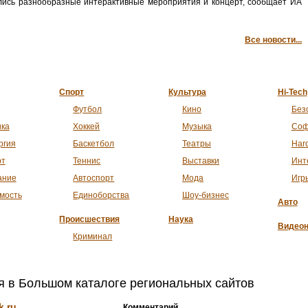
улись разнообразные интерактивные мероприятия и концерт, сообщает ИА
Все новости...
Спорт
Культура
Hi-Tech
Футбол
Кино
Без
ика
Хоккей
Музыка
Соф
ргия
Баскетбол
Театры
Har
рт
Теннис
Выставки
Инт
ание
Автоспорт
Мода
Игр
мость
Единоборства
Шоу-бизнес
Авто
Происшествия
Наука
Видеон
Криминал
я в Большом каталоге региональных сайтов
k.ru
Комментарий