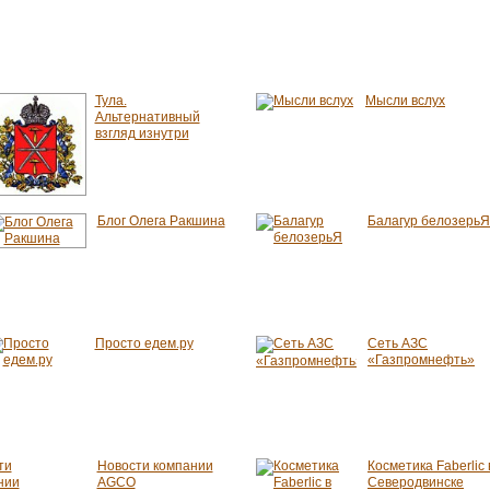
Тула.
Мысли вслух
Альтернативный
взгляд изнутри
Блог Олега Ракшина
Балагур белозерьЯ
Просто едем.ру
Сеть АЗС
«Газпромнефть»
Новости компании
Косметика Faberlic 
AGCO
Северодвинске