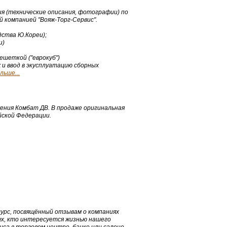
я (технические описания, фотографии) по
 компанией "Вояж-Торг-Сервис".
дства Ю.Кореи);
и)
ешеткой ("еврокуб")
и ввод в экусплуатацию сборных
ьше...
ения Комбат ДВ. В продаже оригинальная
йской Федерации.
сурс, посвящённый отзывам о компаниях
ех, кто интересуется жизнью нашего