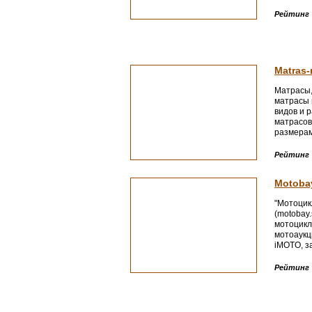
Рейтинг
Matras-
Матрасы,
матрасы 
видов и 
матрасов
размерам
наполнен
5 лет. (Р
Рейтинг
Приморск
Motoba
"Мотоцик
(motobay.
мотоцикл
мотоаукц
iMOTO, з
аксессуа
край, г. 
Рейтинг
лет Влад
ККЦ «Илл
(423) 251