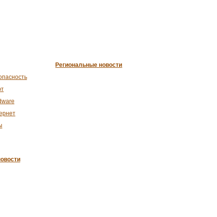
Региональные новости
опасность
т
dware
ернет
ы
овости