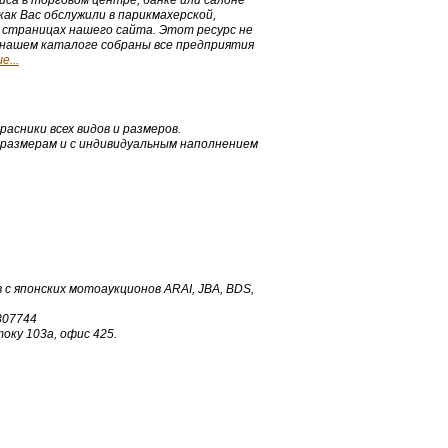
виса в торговом центре, банке или салоне
как Вас обслужили в парикмахерской,
 страницах нашего сайта. Этот ресурс не
 нашем каталоге собраны все предприятия
...
сники всех видов и размеров.
размерам и с индивидуальным наполнением
с японских мотоаукционов ARAI, JBA, BDS,
3807744
оку 103а, офис 425.