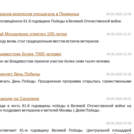
еранов-морпехов прошагала в Приморье
09.05.2026 12:06
 посвящённое 81-й годовщине Победы в Великой Отечественной войне.
ай Москаленко отметил 100-летие
09.05.2026 11:47
году вновь стал традиционным местом встречи ветеранов.
дивостоке более 7000 человек
09.05.2026 11:43
к» во Владивостоке приняли участие более семи тысяч человек.
зднуют День Победы
09.05.2026 10:36
мечать День Победы. Праздничная программа открылась торжественными
 параде на Сахалине
09.05.2026 09:01
аде в честь 81-й годовщины победы в Великой Отечественной войне на
н поздравил ветеранов и жителей Москвы с Днём Победы .
09.05.2026 07:00
 отмечают 81-ю годовщину Великой Победы. Центральной площадкой