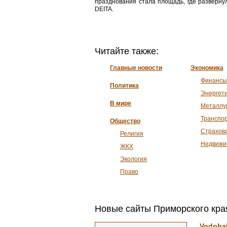
празднования стала площадь, где разверн
DEITA.
Читайте также:
Главные новости
Экономика
Финансы
Политика
Энергет
В мире
Металлу
Транспо
Общество
Страхов
Религия
Недвижи
ЖКХ
Экология
Право
Новые сайты Приморского кра
Vodoba