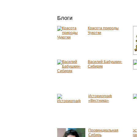
Блоги
Красота природы
Чукотки
Василий Бабушкин-
Сибиряк
Историограф
«Вестника»
Провинциальная
Сибирь