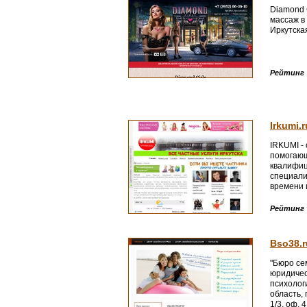
Diamond G
массаж в 
Иркутская
Рейтинг
Irkumi.r
IRKUMI - 
помогающ
квалифиц
специали
времени 
(914) 938
Рейтинг
Bso38.r
"Бюро се
юридичес
психолог
область, 
1/3, оф. 4