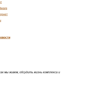
т
dware
ернет
ы
овости
как мы живем, обсудить жизнь комплекса и