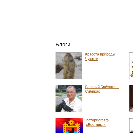
Блоги
Красота природы
Чукотки
Василий Бабушкин-
Сибиряк
Историограф
«Вестника»