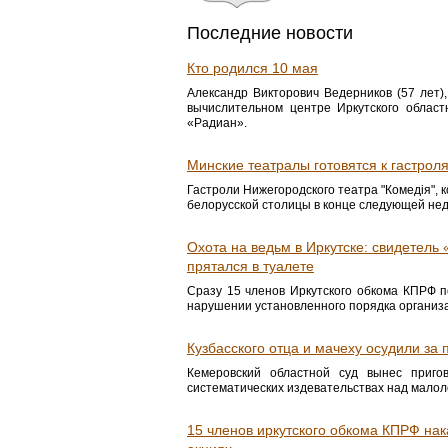
Последние новости
Кто родился 10 мая
Александр Викторович Ведерников (57 лет)
вычислительном центре Иркутского облас
«Радиан».
Минские театралы готовятся к гастроля
Гастроли Нижегородского театра "Комедія", 
белорусской столицы в конце следующей не
Охота на ведьм в Иркутске: свидетель
прятался в туалете
Сразу 15 членов Иркутского обкома КПРФ п
нарушении установленного порядка организа
Кузбасского отца и мачеху осудили за
Кемеровский областной суд вынес приг
систематических издевательствах над мало
15 членов иркутского обкома КПРФ нак