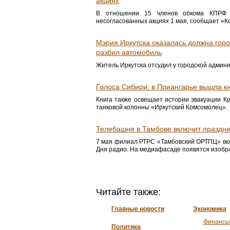
акциях
В отношении 15 членов обкома КПРФ в
несогласованных акциях 1 мая, сообщает «К
Мэрия Иркутска оказалась должна горо
разбил автомобиль
Житель Иркутска отсудил у городской админ
Голоса Сибири: в Приангарье вышла кн
Книга также освещает истории эвакуации К
танковой колонны «Иркутский Комсомолец».
Телебашня в Тамбове включит праздни
7 мая филиал РТРС «Тамбовский ОРТПЦ» вкл
Дня радио. На медиафасаде появятся изобр
Читайте также:
Главные новости
Экономика
Финансы
Политика