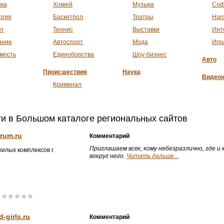
ика
Хоккей
Музыка
Соф
ргия
Баскетбол
Театры
Har
рт
Теннис
Выставки
Инт
ание
Автоспорт
Мода
Игр
мость
Единоборства
Шоу-бизнес
Авто
Происшествия
Наука
Видеон
Криминал
ти в Большом каталоге региональных сайтов
rum.ru
Комментарий
Приглашаем всех, кому небезразлично, где и 
илых комплексов г.
вокруг него.
Читать дальше...
-girls.ru
Комментарий