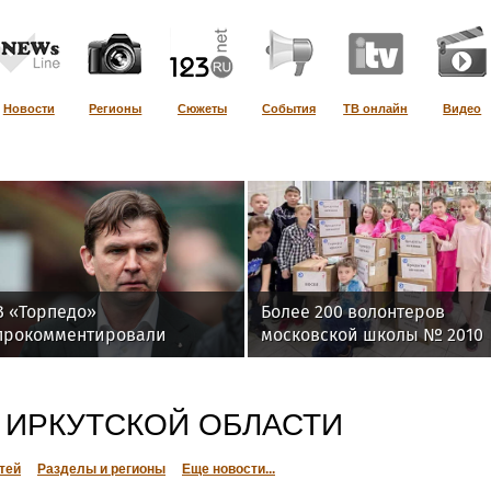
Новости
Регионы
Сюжеты
События
ТВ онлайн
Видео
В «Торпедо»
Более 200 волонтеров
прокомментировали
московской школы № 2010
перенос матча с «Сочи» из-
регулярно помогают
за проблем с вылетом в
участникам СВО
Москву
 ИРКУТСКОЙ ОБЛАСТИ
тей
Разделы и регионы
Еще новости...