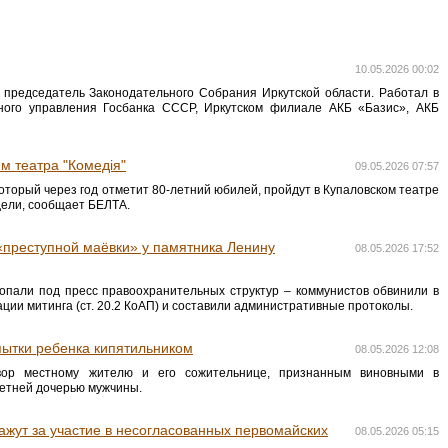
10.05.2026 00:02
, председатель Законодательного Собрания Иркутской области. Работал в
тного управления Госбанка СССР, Иркутском филиале АКБ «Базис», АКБ
м театра "Комедія"
09.05.2026 07:57
который через год отметит 80-летний юбилей, пройдут в Купаловском театре
дели, сообщает БЕЛТА.
 «преступной маёвки» у памятника Ленину
08.05.2026 17:52
опали под пресс правоохранительных структур – коммунистов обвинили в
ции митинга (ст. 20.2 КоАП) и составили административные протоколы.
 пытки ребенка кипятильником
08.05.2026 12:08
овор местному жителю и его сожительнице, признанным виновными в
летней дочерью мужчины.
ажут за участие в несогласованных первомайских
08.05.2026 05:15