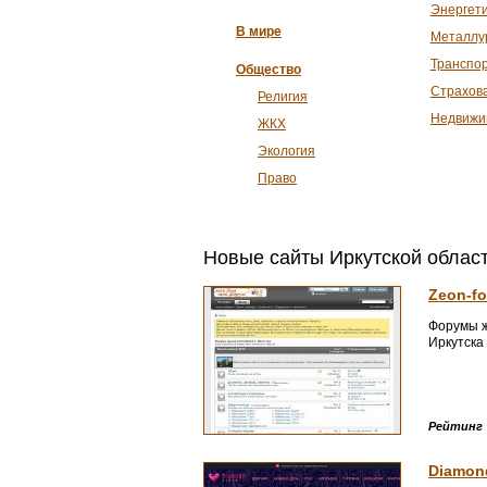
Энергет
В мире
Металлу
Транспо
Общество
Страхов
Религия
Недвижи
ЖКХ
Экология
Право
Новые сайты Иркутской облас
Zeon-fo
Форумы ж
Иркутска
Рейтинг
Diamond