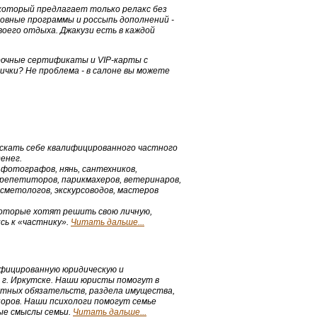
, который предлагает только релакс без
овные программы и россыпь дополнений -
оего отдыха. Джакузи есть в каждой
арочные сертификаты и VIP-карты с
ички? Не проблема - в салоне вы можете
ыскать себе квалифицированного частного
енег.
 фотографов, нянь, сантехников,
репетиторов, парикмахеров, ветеринаров,
сметологов, экскурсоводов, мастеров
которые хотят решить свою личную,
сь к «частнику».
Читать дальше...
фицированную юридическую и
в г. Иркутске. Наши юристы помогут в
нтных обязательств, раздела имущества,
оров. Наши психологи помогут семье
ые смыслы семьи.
Читать дальше...