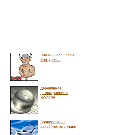
Личный блог Славы
Халтуркина
Деревянное
домостроение в
Чухломе
Бронирование
авиабилетов онлайн