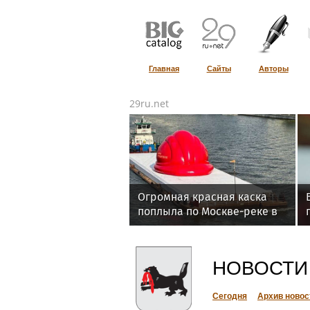
Главная
Сайты
Авторы
29ru.net
Огромная красная каска
поплыла по Москве-реке в
преддверии Дня строителя
НОВОСТИ
Сегодня
Архив новос