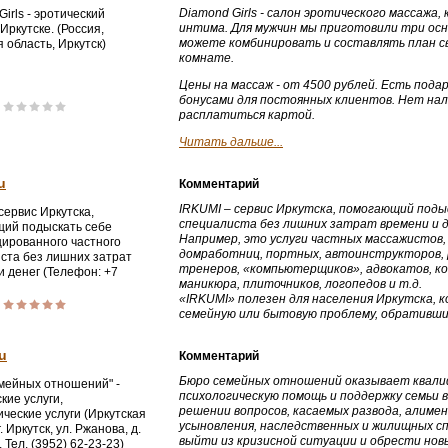
Diamond Girls - салон эротического массажа
irls - эротический
интима. Для мужчин мы приготовили три осн
Иркутске. (Россия,
можете комбинировать и составлять план св
 область, Иркутск)
комнате.
Цены на массаж - от 4500 рублей. Есть под
бонусами для постоянных клиентов. Нет нал
расплатиться картой.
Читать дальше...
u
Комментарий
IRKUMI – сервис Иркутска, помогающий под
сервис Иркутска,
специалиста без лишних затрат времени и д
ий подыскать себе
Например, это услуги частных массажистов,
ированного частного
домработниц, портных, автоинструкторов, 
ста без лишних затрат
тренеров, «компьютерщиков», адвокатов, ко
и денег (Телефон: +7
маникюра, плиточников, логопедов и т.д.
-87-20)
«IRKUMI» полезен для населения Иркутска, 
семейную или бытовую проблему, обративши
u
Комментарий
Бюро семейных отношений оказывает квали
мейных отношений" -
психологическую помощь и поддержку семьи 
кие услуги,
решении вопросов, касаемых развода, алиме
ические услуги (Иркутская
усыновления, наследственных и жилищных сп
г. Иркутск, ул. Ржанова, д.
выйти из кризисной ситуации и обрести нов
, Тел. (3952) 62-23-23)