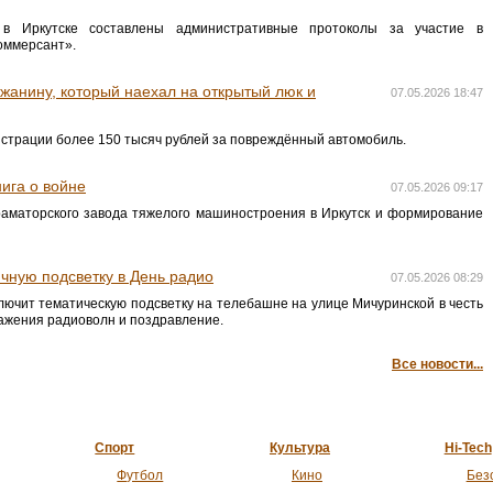
 Иркутске составлены административные протоколы за участие в
оммерсант».
жанину, который наехал на открытый люк и
07.05.2026 18:47
истрации более 150 тысяч рублей за повреждённый автомобиль.
ига о войне
07.05.2026 09:17
раматорского завода тяжелого машиностроения в Иркутск и формирование
чную подсветку в День радио
07.05.2026 08:29
ючит тематическую подсветку на телебашне на улице Мичуринской в честь
ажения радиоволн и поздравление.
Все новости...
Спорт
Культура
Hi-Tech
Футбол
Кино
Без