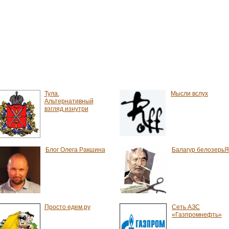
Тула.
Мысли вслух
Альтернативный
взгляд изнутри
Блог Олега Ракшина
Балагур белозерьЯ
Просто едем.ру
Сеть АЗС
«Газпромнефть»