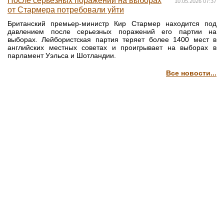
После серьезных поражений на выборах
10.05.2026 07:37
от Стармера потребовали уйти
Британский премьер-министр Кир Стармер находится под
давлением после серьезных поражений его партии на
выборах. Лейбористская партия теряет более 1400 мест в
английских местных советах и проигрывает на выборах в
парламент Уэльса и Шотландии.
Все новости...