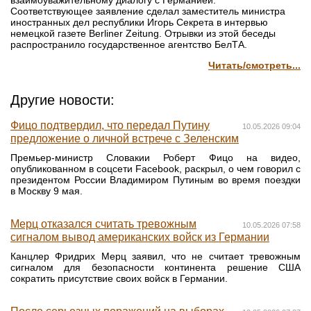
взаимоуважительному диалогу с Германией.
Соответствующее заявление сделал заместитель министра
иностранных дел республики Игорь Секрета в интервью
немецкой газете Berliner Zeitung. Отрывки из этой беседы
распространило государственное агентство БелТА.
Читать/смотреть...
Другие новости:
Фицо подтвердил, что передал Путину
10.05.2026 09:04
предложение о личной встрече с Зеленским
Премьер-министр Словакии Роберт Фицо на видео,
опубликованном в соцсети Facebook, раскрыл, о чем говорил с
президентом России Владимиром Путиным во время поездки
в Москву 9 мая.
Мерц отказался считать тревожным
10.05.2026 07:58
сигналом вывод американских войск из Германии
Канцлер Фридрих Мерц заявил, что не считает тревожным
сигналом для безопасности континента решение США
сократить присутствие своих войск в Германии.